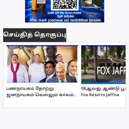
செய்தித் தொகுப்பு
பணநாயகம் தோற்று
08ஆவது ஆண்டு பூர்த
ஜனநாயகம் வெல்லும் காலம்..
Fox Resorts Jaffna