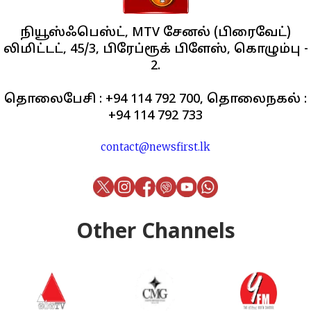
நியூஸ்ஃபெஸ்ட், MTV சேனல் (பிரைவேட்)
லிமிட்டட், 45/3, பிரேப்ரூக் பிளேஸ், கொழும்பு -
2.
தொலைபேசி : +94 114 792 700, தொலைநகல் :
+94 114 792 733
contact@newsfirst.lk
Other Channels