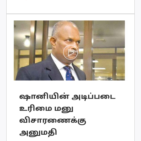
நிவாரண முகாம் பதுளை
மாவட்டத்தின் பசறை, மடுல்சீமை,
வெலிமடை ஆகிய பிரதேசங்களில்
நாளை(24) முதல் 03 நாட்களுக்கு
முன்னெடு
ஷானியின் அடிப்படை
உரிமை மனு
விசாரணைக்கு
அனுமதி