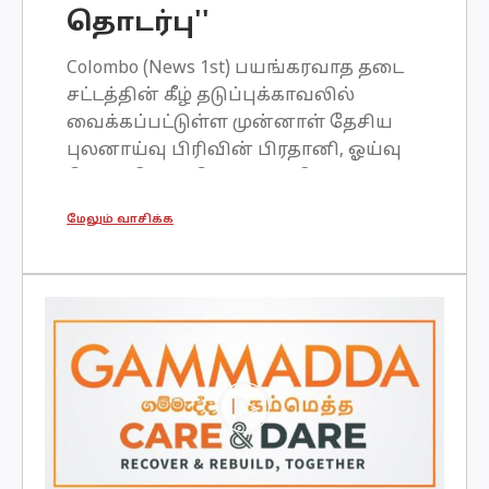
தொடர்பு''
Colombo (News 1st) பயங்கரவாத தடை
சட்டத்தின் கீழ் தடுப்புக்காவலில்
வைக்கப்பட்டுள்ள முன்னாள் தேசிய
புலனாய்வு பிரிவின் பிரதானி, ஓய்வு
பெற்ற மேஜர் ஜெனரல் சுரேஷ்
சலேவிற்கு எதிராக சுமத்தப்பட்டுள்ள
மேலும் வாசிக்க
குற்றச்சாட்டுகள், உயிர்த்த ஞாயிறு
தாக்குதல்களுடன் நேரடியாக
தொடர்புடையவை என கோட்டை
நீதவான் இசுரு நெத்திகுமார இ