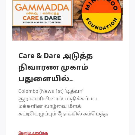
பங்களிப்புடன் கம்ம
Care & Dare அடுத்த
நிவாரண முகாம்
பதுளையில்..
Colombo (News 1st) ‘டித்வா’
சூறாவளியினால் பாதிக்கப்பட்ட
மக்களின் வாழ்வை மீளக்
கட்டியெழுப்பும் நோக்கில் கம்மெத்த
‘Recover and Rebuild: Care & Dare’
திட்டத்தை ஆரம்பித்தது.இதன் அடுத்த
மேலும் வாசிக்க