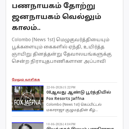
பணநாயகம் தோற்று
ஜனநாயகம் வெல்லும்
காலம்..
Colombo (News 1st) மெழுகுவர்த்தியையும்
பூக்களையும் கைகளில் ஏந்தி, உயிர்த்த
ஞாயிறு தினத்தன்று தேவாலயங்களுக்கு
சென்ற நிராயுதபாணிகளான அப்பாவி
உயிர்கள் உள...
மேலும் வாசிக்க
22-06-2026 | 5:22 PM
08ஆவது ஆண்டு பூர்த்தியில்
Fox Resorts Jaffna
Colombo (News 1st) கெப்பிட்டல்
மகாராஜா குழுமத்தின் கீழ்...
10-06-2026 | 4:04 PM