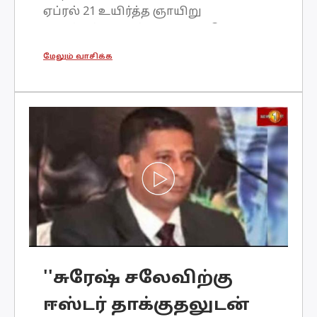
ஏப்ரல் 21 உயிர்த்த ஞாயிறு
தினத்தன்று நடத்தப்பட்ட தற்கொலை
குண்டுத் தாக்குதல்கள் தொடர்பான
மேலும் வாசிக்க
பாரதூரமான தகவல்கள் தற்போது
வெளியாகி வருகின்றன.உயிர்த்த
ஞாயிறு தாக்குதலை நடத்திய
குழுவிலிருந்த சாரா ஜாஸ்மின்
என்றழைக்கப்ப
''சுரேஷ் சலேவிற்கு
ஈஸ்டர் தாக்குதலுடன்