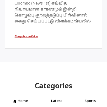
Colombo (News 1st) எவ்வித
நியாயமான காரணமும் இன்றி
கொழும்பு குற்றத்தடுப்பு பிரிவினால்
கைது செய்யப்பட்டு விளக்கமறியலில்
வைத்ததன் மூலம் தமது அடிப்படை
உரிமைகள் மீறப்பட்டுள்ளதாக
மேலும் வாசிக்க
தீர்ப்பளிக்குமாறு கோரி குற்றப்
புலனாய்வு திணைக்களத்தின்
பணிப்பாளர் ஷானி அபேசேகர
உள்ளிட்ட 03 அதிகாரிகள் தாக்கல்
செய்த அடிப்படை உ
Categories
Home
Latest
Sports
home