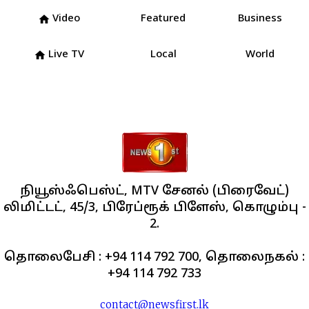
Video
Featured
Business
home
Live TV
Local
World
home
நியூஸ்ஃபெஸ்ட், MTV சேனல் (பிரைவேட்)
லிமிட்டட், 45/3, பிரேப்ரூக் பிளேஸ், கொழும்பு -
2.
தொலைபேசி : +94 114 792 700, தொலைநகல் :
+94 114 792 733
contact@newsfirst.lk