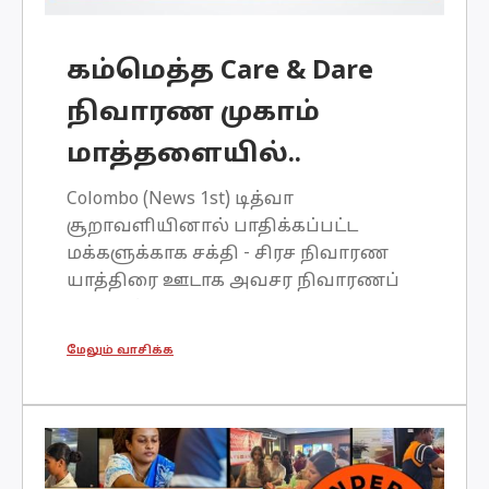
கம்மெத்த Care & Dare
நிவாரண முகாம்
மாத்தளையில்..
Colombo (News 1st) டித்வா
சூறாவளியினால் பாதிக்கப்பட்ட
மக்களுக்காக சக்தி - சிரச நிவாரண
யாத்திரை ஊடாக அவசர நிவாரணப்
பணிகள் பல நாட்களாக
முன்னெடுக்கப்பட்டன.அதன்
மேலும் வாசிக்க
மற்றுமொரு கட்டமாக பாதிக்கப்பட்ட
மக்களை மீள கட்டியெழுப்பும்
செயற்பாடு
அமைந்திருந்தது.அவுஸ்திரேலியாவின்
மிண்டரூ அறக்கட்டளையின்