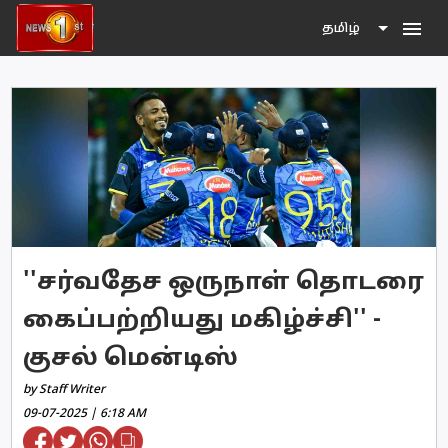
menu
தமிழ்
''சர்வதேச ஒருநாள் தொடரை
கைப்பற்றியது மகிழ்ச்சி'' -
குசல் மென்டிஸ்
by Staff Writer
09-07-2025 | 6:18 AM