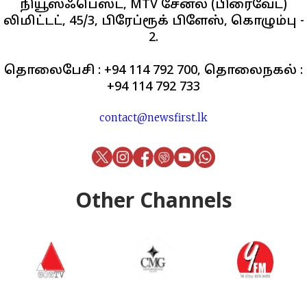
நியூஸ்ஃபெஸ்ட், MTV சேனல் (பிரைவேட்)
லிமிட்டட், 45/3, பிரேப்ரூக் பிளேஸ், கொழும்பு -
2.
தொலைபேசி : +94 114 792 700, தொலைநகல் :
+94 114 792 733
contact@newsfirst.lk
Other Channels