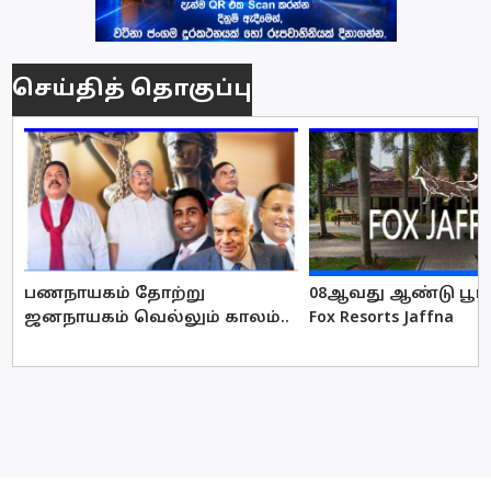
செய்தித் தொகுப்பு
பணநாயகம் தோற்று
08ஆவது ஆண்டு பூர்த
ஜனநாயகம் வெல்லும் காலம்..
Fox Resorts Jaffna