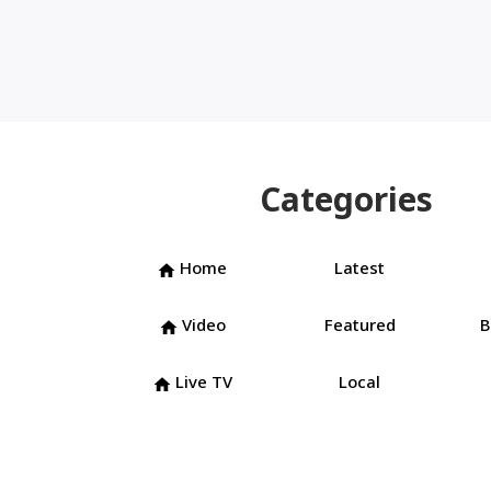
Categories
Home
Latest
home
Video
Featured
B
home
Live TV
Local
home