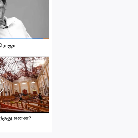
திராஜா
டந்தது என்ன?