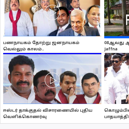
பணநாயகம் தோற்று ஜனநாயகம்
08ஆவது ஆண்
வெல்லும் காலம்..
Jaffna
ஈஸ்டர் தாக்குதல் விசாரணையில் புதிய
கொழும்பி
வௌிக்கொணர்வு
பாதயாத்த