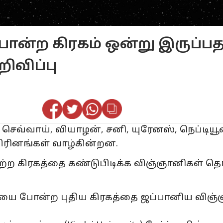
போன்ற கிரகம் ஒன்று இருப்ப
ிவிப்பு
ூமி, செவ்வாய், வியாழன், சனி, யுரேனஸ், நெப்டிய
யிரினங்கள் வாழ்கின்றன.
்ற கிரகத்தை கண்டுபிடிக்க விஞ்ஞானிகள் தொட
மியை போன்ற புதிய கிரகத்தை ஜப்பானிய விஞ