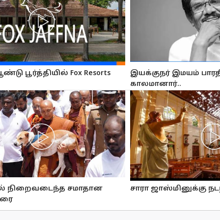
டு பூர்த்தியில் Fox Resorts
இயக்குநர் இமயம் பார
காலமானார்..
ல் நிறைவடைந்த சமாதான
சாரா ஜாஸ்மினுக்கு ந
ிரை