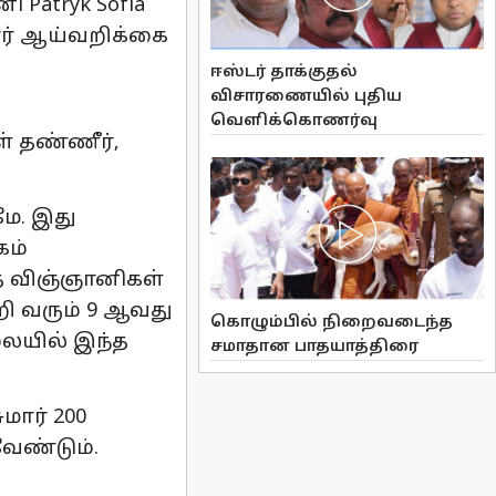
 Patryk Sofia
ோர் ஆய்வறிக்கை
ஈஸ்டர் தாக்குதல்
விசாரணையில் புதிய
வௌிக்கொணர்வு
் தண்ணீர்,
மே. இது
கம்
்த விஞ்ஞானிகள்
றி வரும் 9 ஆவது
கொழும்பில் நிறைவடைந்த
்லையில் இந்த
சமாதான பாதயாத்திரை
மார் 200
வேண்டும்.