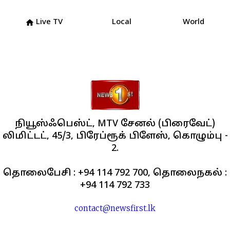
Live TV
Local
World
home
நியூஸ்ஃபெஸ்ட், MTV சேனல் (பிரைவேட்)
லிமிட்டட், 45/3, பிரேப்ரூக் பிளேஸ், கொழும்பு -
2.
தொலைபேசி : +94 114 792 700, தொலைநகல் :
+94 114 792 733
contact@newsfirst.lk