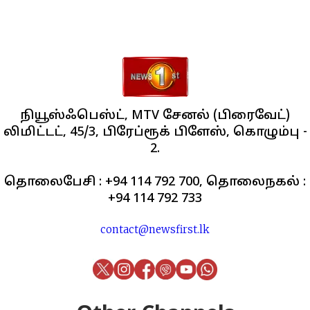
நியூஸ்ஃபெஸ்ட், MTV சேனல் (பிரைவேட்)
லிமிட்டட், 45/3, பிரேப்ரூக் பிளேஸ், கொழும்பு -
2.
தொலைபேசி : +94 114 792 700, தொலைநகல் :
+94 114 792 733
contact@newsfirst.lk