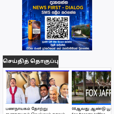
செய்தித் தொகுப்பு
பணநாயகம் தோற்று
08ஆவது ஆண்டு பூர்த