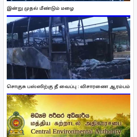
இன்று முதல் மீண்டும் மழை
சொகுசு பஸ்ஸிற்கு தீ வைப்பு : விசாரணை ஆரம்பம்