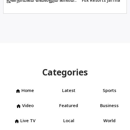
ஜனநாயகம் வெல்லும் காலம்..
Fox Resorts Jaffna
Categories
Home
Latest
Sports
home
Video
Featured
Business
home
Live TV
Local
World
home