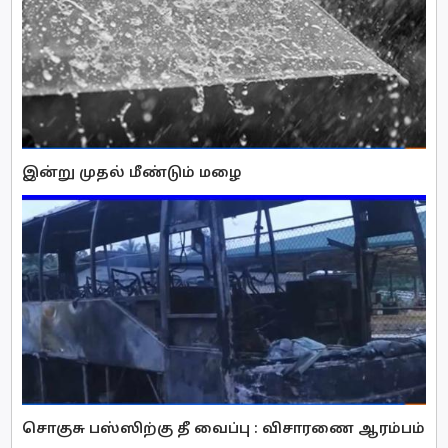
இன்று முதல் மீண்டும் மழை
சொகுசு பஸ்ஸிற்கு தீ வைப்பு : விசாரணை ஆரம்பம்