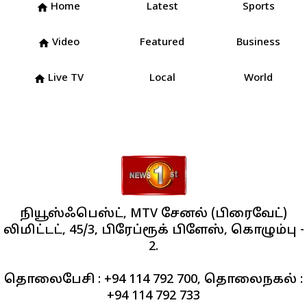
Home
Latest
Sports
home
Video
Featured
Business
home
Live TV
Local
World
home
நியூஸ்ஃபெஸ்ட், MTV சேனல் (பிரைவேட்)
லிமிட்டட், 45/3, பிரேப்ரூக் பிளேஸ், கொழும்பு -
2.
தொலைபேசி : +94 114 792 700, தொலைநகல் :
+94 114 792 733