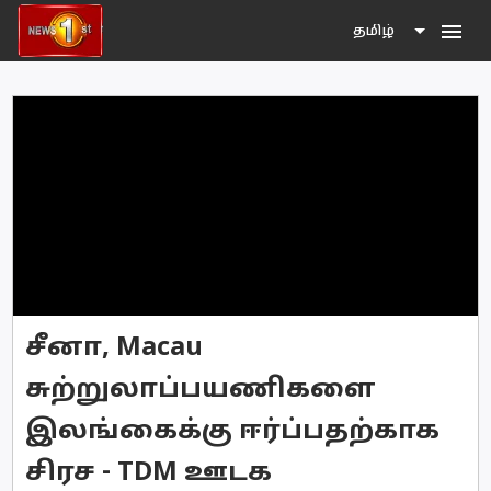
menu
தமிழ்
சீனா, Macau
சுற்றுலாப்பயணிகளை
இலங்கைக்கு ஈர்ப்பதற்காக
சிரச - TDM ஊடக