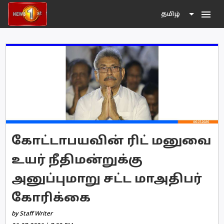
menu
தமிழ்
கோட்டாபயவின் ரிட் மனுவை
உயர் நீதிமன்றுக்கு
அனுப்புமாறு சட்ட மாஅதிபர்
கோரிக்கை
by Staff Writer