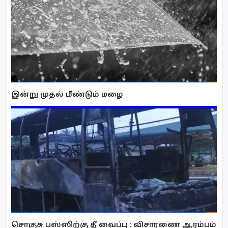
இன்று முதல் மீண்டும் மழை
சொகுசு பஸ்ஸிற்கு தீ வைப்பு : விசாரணை ஆரம்பம்