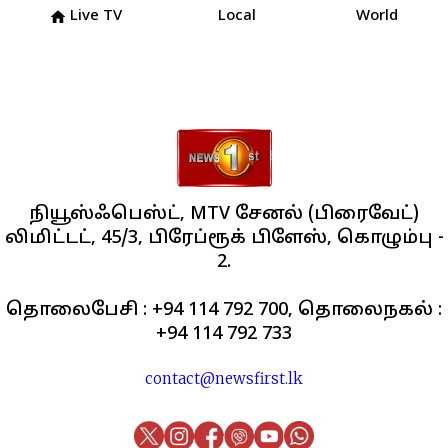
Live TV
Local
World
home
நியூஸ்ஃபெஸ்ட், MTV சேனல் (பிரைவேட்)
லிமிட்டட், 45/3, பிரேப்ரூக் பிளேஸ், கொழும்பு -
2.
தொலைபேசி : +94 114 792 700, தொலைநகல் :
+94 114 792 733
contact@newsfirst.lk