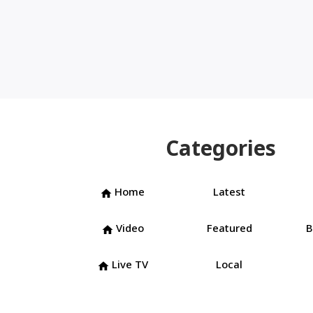
Categories
Home
Latest
home
Video
Featured
B
home
Live TV
Local
home