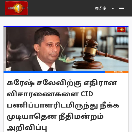
menu
தமிழ்
சுரேஷ் சலேவிற்கு எதிரான
விசாரணைகளை CID
பணிப்பாளரிடமிருந்து நீக்க
முடியாதென நீதிமன்றம்
அறிவிப்பு