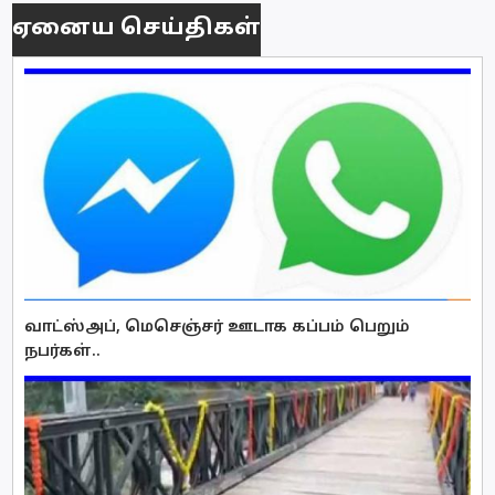
ஏனைய செய்திகள்
வாட்ஸ்அப், மெசெஞ்சர் ஊடாக கப்பம் பெறும்
நபர்கள்..