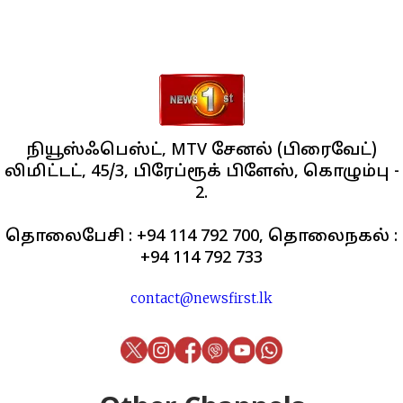
நியூஸ்ஃபெஸ்ட், MTV சேனல் (பிரைவேட்)
லிமிட்டட், 45/3, பிரேப்ரூக் பிளேஸ், கொழும்பு -
2.
தொலைபேசி : +94 114 792 700, தொலைநகல் :
+94 114 792 733
contact@newsfirst.lk