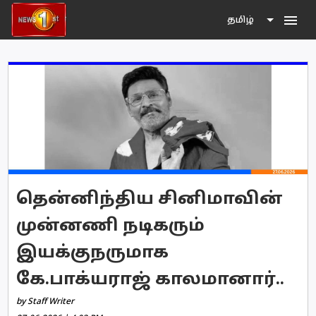
menu
தமிழ்
தென்னிந்திய சினிமாவின்
முன்னணி நடிகரும்
இயக்குநருமாக
கே.பாக்யராஜ் காலமானார்..
by Staff Writer