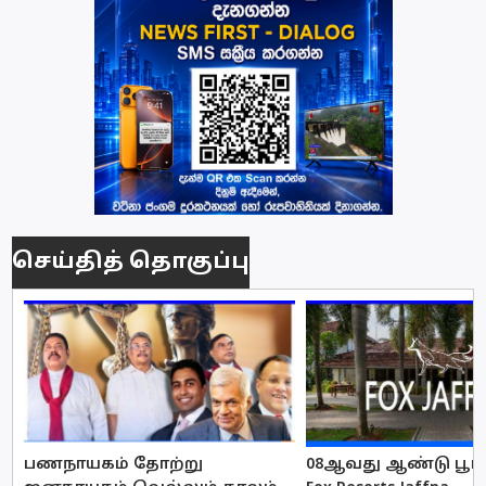
செய்தித் தொகுப்பு
பணநாயகம் தோற்று
08ஆவது ஆண்டு பூர்த