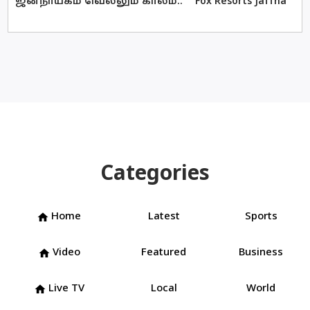
ஜனநாயகம் வெல்லும் காலம்..
Fox Resorts Jaffna
Categories
Home
Latest
Sports
home
Video
Featured
Business
home
Live TV
Local
World
home