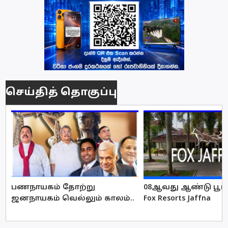
செய்தித் தொகுப்பு
பணநாயகம் தோற்று
08ஆவது ஆண்டு பூர்த
ஜனநாயகம் வெல்லும் காலம்..
Fox Resorts Jaffna