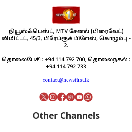
நியூஸ்ஃபெஸ்ட், MTV சேனல் (பிரைவேட்)
லிமிட்டட், 45/3, பிரேப்ரூக் பிளேஸ், கொழும்பு -
2.
தொலைபேசி : +94 114 792 700, தொலைநகல் :
+94 114 792 733
contact@newsfirst.lk
Other Channels