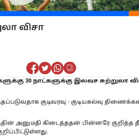
ுலா விசா
்களுக்கு 30 நாட்களுக்கு இலவச சுற்றுலா வ
த்தப்படுவதாக குடிவரவு - குடியகல்வு திணைக்க
ின் அனுமதி கிடைத்ததன் பின்னரே குறித்த தீ
ப்பிட்டுள்ளது.