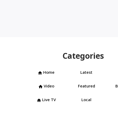
Categories
Home
Latest
home
Video
Featured
B
home
Live TV
Local
home