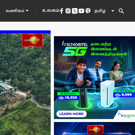
search
உலகம்
தமிழ்
வணிகம்