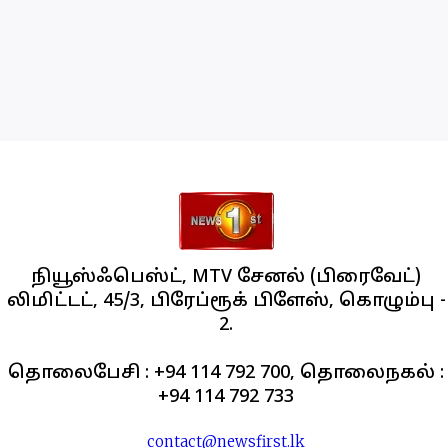
நியூஸ்ஃபெஸ்ட், MTV சேனல் (பிரைவேட்)
லிமிட்டட், 45/3, பிரேப்ரூக் பிளேஸ், கொழும்பு -
2.
தொலைபேசி : +94 114 792 700, தொலைநகல் :
+94 114 792 733
contact@newsfirst.lk