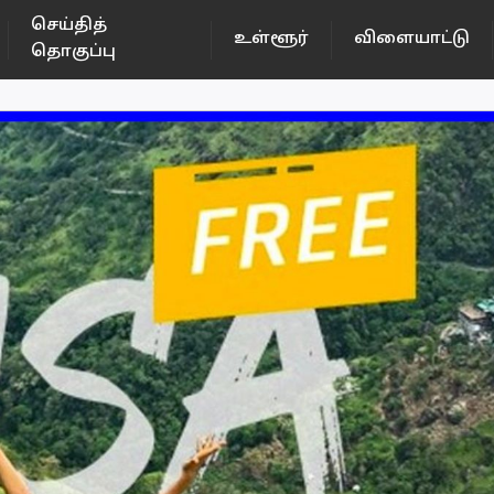
செய்தித்
உள்ளூர்
விளையாட்டு
தொகுப்பு