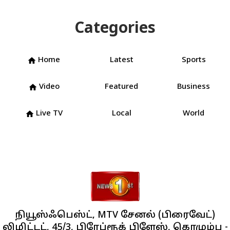
Categories
Home
Latest
Sports
home
Video
Featured
Business
home
Live TV
Local
World
home
நியூஸ்ஃபெஸ்ட், MTV சேனல் (பிரைவேட்)
லிமிட்டட், 45/3, பிரேப்ரூக் பிளேஸ், கொழும்பு -