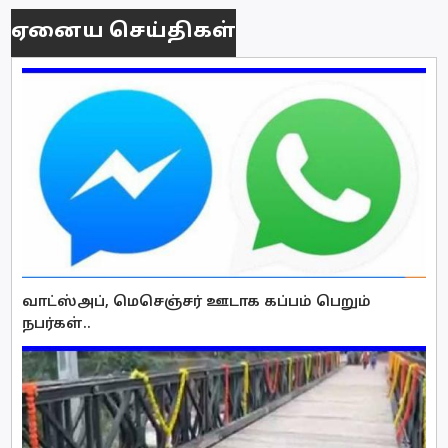
ஏனைய செய்திகள்
வாட்ஸ்அப், மெசெஞ்சர் ஊடாக கப்பம் பெறும்
நபர்கள்..