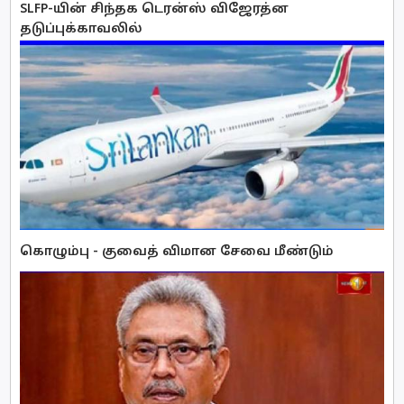
SLFP-யின் சிந்தக டெரன்ஸ் விஜேரத்ன
தடுப்புக்காவலில்
கொழும்பு - குவைத் விமான சேவை மீண்டும்