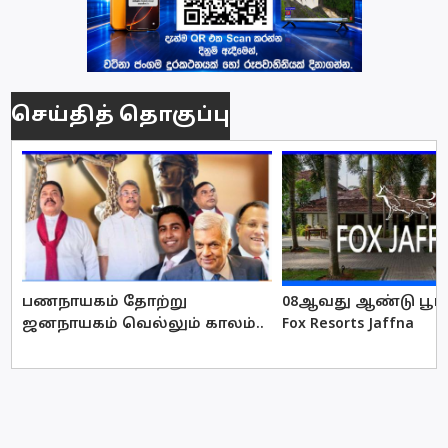
செய்தித் தொகுப்பு
பணநாயகம் தோற்று
08ஆவது ஆண்டு பூர்த
ஜனநாயகம் வெல்லும் காலம்..
Fox Resorts Jaffna