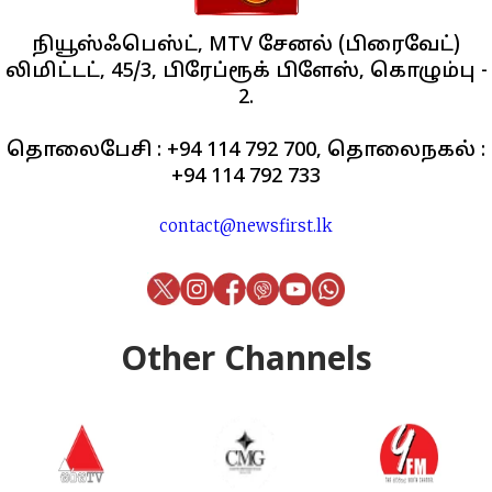
நியூஸ்ஃபெஸ்ட், MTV சேனல் (பிரைவேட்)
லிமிட்டட், 45/3, பிரேப்ரூக் பிளேஸ், கொழும்பு -
2.
தொலைபேசி : +94 114 792 700, தொலைநகல் :
+94 114 792 733
contact@newsfirst.lk
Other Channels