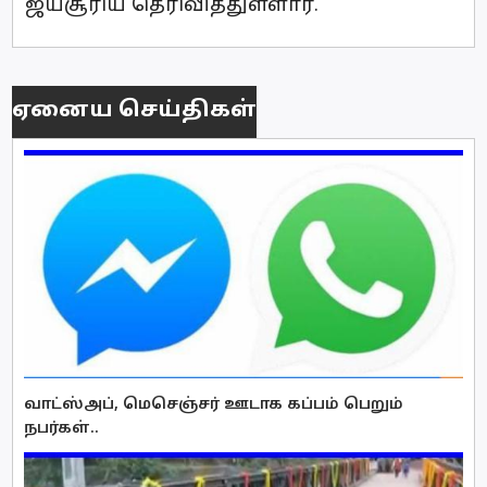
ஜயசூரிய தெரிவித்துள்ளார்.
ஏனைய செய்திகள்
வாட்ஸ்அப், மெசெஞ்சர் ஊடாக கப்பம் பெறும்
நபர்கள்..