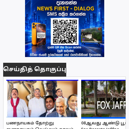
செய்தித் தொகுப்பு
பணநாயகம் தோற்று
08ஆவது ஆண்டு பூர்த