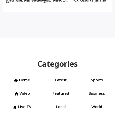
ஜனநாயகம் வெல்லும் காலம்..
Fox Resorts Jaffna
Categories
Home
Latest
Sports
home
Video
Featured
Business
home
Live TV
Local
World
home