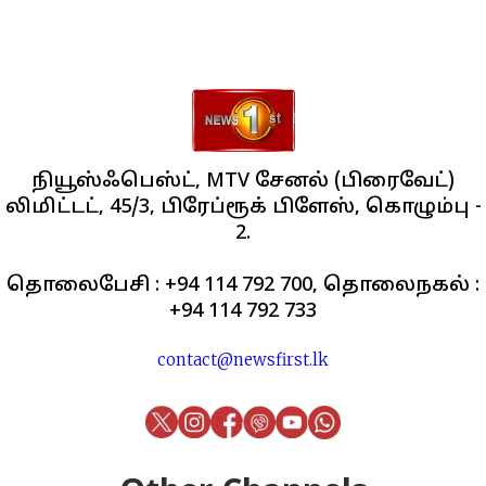
நியூஸ்ஃபெஸ்ட், MTV சேனல் (பிரைவேட்)
லிமிட்டட், 45/3, பிரேப்ரூக் பிளேஸ், கொழும்பு -
2.
தொலைபேசி : +94 114 792 700, தொலைநகல் :
+94 114 792 733
contact@newsfirst.lk