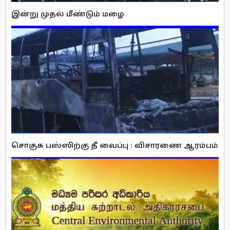
இன்று முதல் மீண்டும் மழை
சொகுசு பஸ்ஸிற்கு தீ வைப்பு : விசாரணை ஆரம்பம்