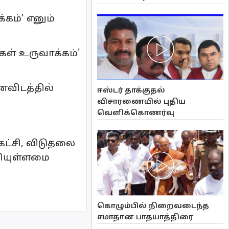
கம்' எனும்
ள் உருவாக்கம்'
ைவிடத்தில்
ஈஸ்டர் தாக்குதல்
விசாரணையில் புதிய
வௌிக்கொணர்வு
 கட்சி, விடுதலை
கியுள்ளமை
கொழும்பில் நிறைவடைந்த
சமாதான பாதயாத்திரை