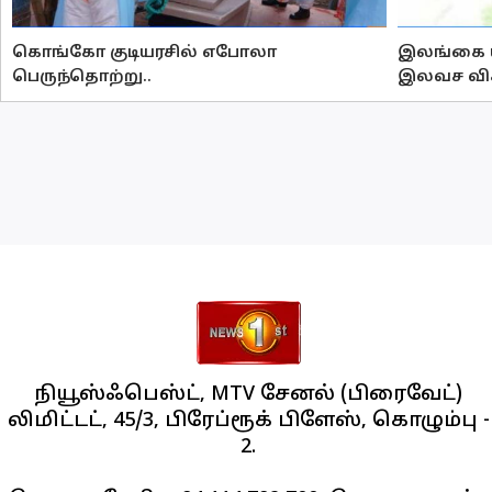
கொங்கோ குடியரசில் எபோலா
இலங்கை யா
பெருந்தொற்று..
இலவச வி
நியூஸ்ஃபெஸ்ட், MTV சேனல் (பிரைவேட்)
லிமிட்டட், 45/3, பிரேப்ரூக் பிளேஸ், கொழும்பு -
2.