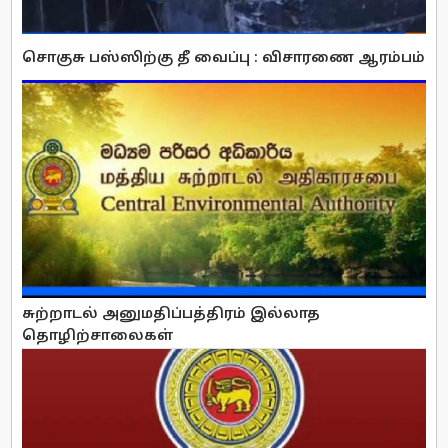
சொகுசு பஸ்ஸிற்கு தீ வைப்பு : விசாரணை ஆரம்பம்
சுற்றாடல் அனுமதிப்பத்திரம் இல்லாத
தொழிற்சாலைகள்