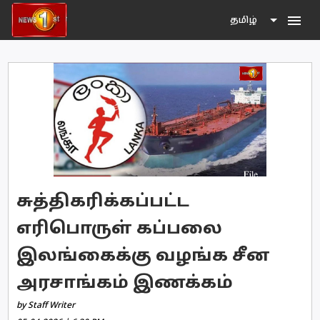
menu
தமிழ்
சுத்திகரிக்கப்பட்ட
எரிபொருள் கப்பலை
இலங்கைக்கு வழங்க சீன
அரசாங்கம் இணக்கம்
by Staff Writer