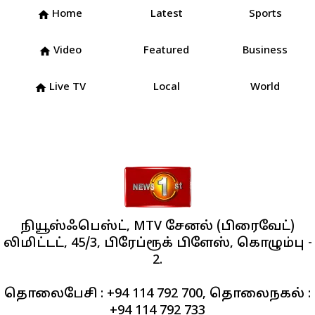
Home
Latest
Sports
home
Video
Featured
Business
home
Live TV
Local
World
home
நியூஸ்ஃபெஸ்ட், MTV சேனல் (பிரைவேட்)
லிமிட்டட், 45/3, பிரேப்ரூக் பிளேஸ், கொழும்பு -
2.
தொலைபேசி : +94 114 792 700, தொலைநகல் :
+94 114 792 733