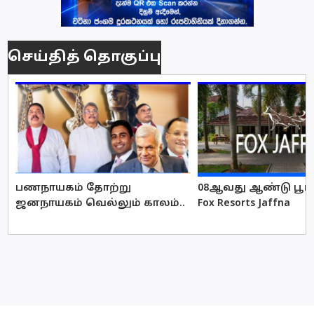
செய்தித் தொகுப்பு
பணநாயகம் தோற்று
08ஆவது ஆண்டு பூர்த
ஜனநாயகம் வெல்லும் காலம்..
Fox Resorts Jaffna