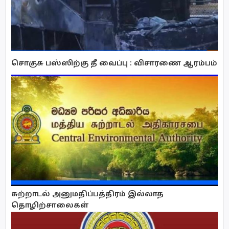
சொகுசு பஸ்ஸிற்கு தீ வைப்பு : விசாரணை ஆரம்பம்
சுற்றாடல் அனுமதிப்பத்திரம் இல்லாத
தொழிற்சாலைகள்