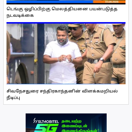
டெங்கு ஒழிப்பிற்கு மெலத்தியனை பயன்படுத்த
நடவடிக்கை
சிவநேசதுரை சந்திரகாந்தனின் விளக்கமறியல்
நீடிப்பு