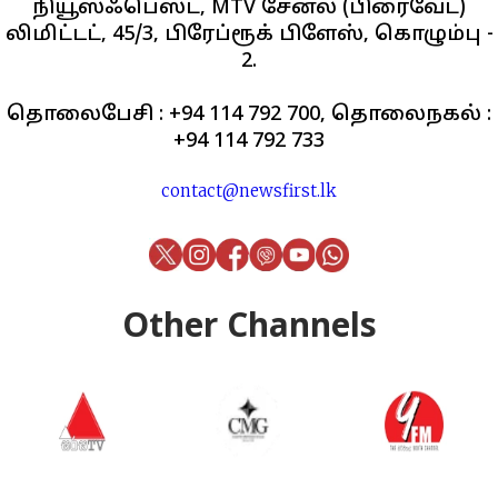
நியூஸ்ஃபெஸ்ட், MTV சேனல் (பிரைவேட்)
லிமிட்டட், 45/3, பிரேப்ரூக் பிளேஸ், கொழும்பு -
2.
தொலைபேசி : +94 114 792 700, தொலைநகல் :
+94 114 792 733
contact@newsfirst.lk
Other Channels