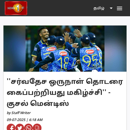
menu
தமிழ்
''சர்வதேச ஒருநாள் தொடரை
கைப்பற்றியது மகிழ்ச்சி'' -
குசல் மென்டிஸ்
by Staff Writer
09-07-2025 | 6:18 AM