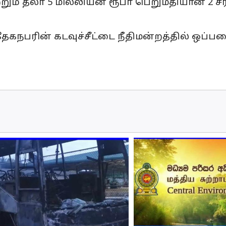
றும் தலா 5 மில்லியன் ரூபா பெறுமதியான 2 ச
ேகநபரின் கடவுச்சீட்டை நீதிமன்றத்தில் ஒப்பட