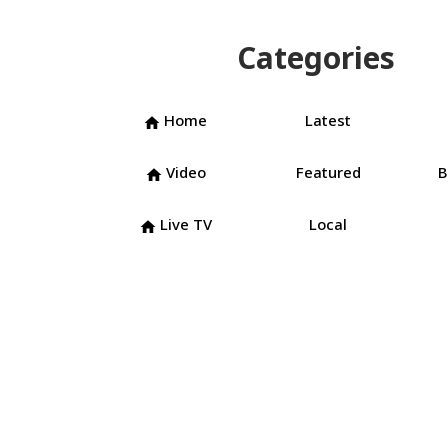
Categories
Home
Latest
home
Video
Featured
B
home
Live TV
Local
home