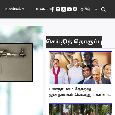
search
உலகம்
தமிழ்
வணிகம்
செய்தித் தொகுப்பு
பணநாயகம் தோற்று
ஜனநாயகம் வெல்லும் காலம்..