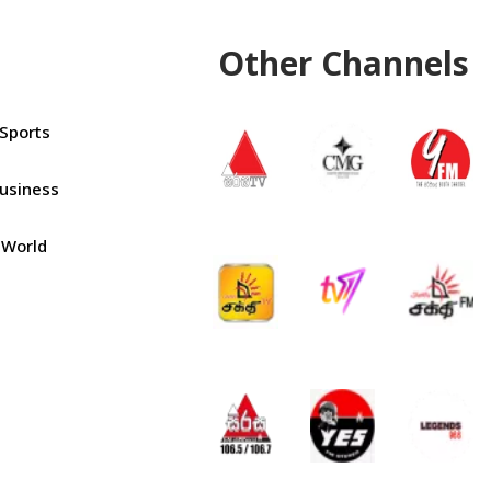
Other Channels
Sports
usiness
World