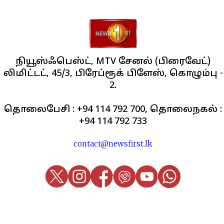
நியூஸ்ஃபெஸ்ட், MTV சேனல் (பிரைவேட்)
லிமிட்டட், 45/3, பிரேப்ரூக் பிளேஸ், கொழும்பு -
2.
தொலைபேசி : +94 114 792 700, தொலைநகல் :
+94 114 792 733
contact@newsfirst.lk