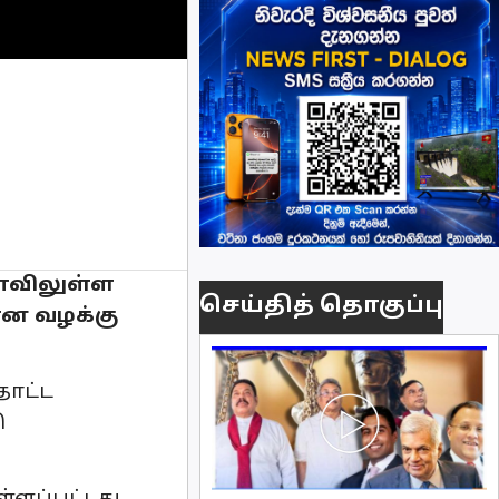
யாவிலுள்ள
செய்தித் தொகுப்பு
ான வழக்கு
தோட்ட
ு