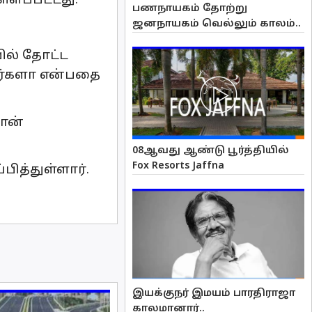
்ளப்பட்டது.
பணநாயகம் தோற்று
ஜனநாயகம் வெல்லும் காலம்..
ில் தோட்ட
பர்களா என்பதை
வான்
08ஆவது ஆண்டு பூர்த்தியில்
Fox Resorts Jaffna
பித்துள்ளார்.
இயக்குநர் இமயம் பாரதிராஜா
காலமானார்..