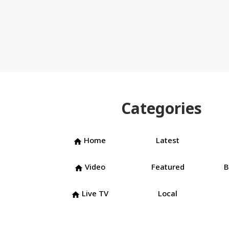
Categories
Home
Latest
home
Video
Featured
B
home
Live TV
Local
home