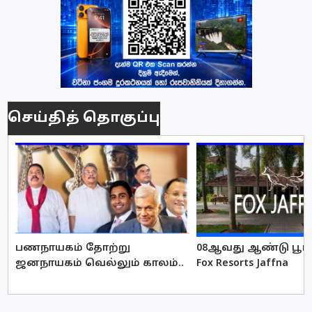
செய்தித் தொகுப்பு
பணநாயகம் தோற்று
08ஆவது ஆண்டு பூர்த
ஜனநாயகம் வெல்லும் காலம்..
Fox Resorts Jaffna