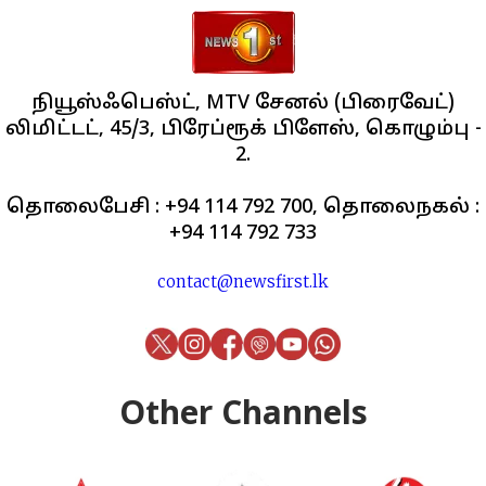
நியூஸ்ஃபெஸ்ட், MTV சேனல் (பிரைவேட்)
லிமிட்டட், 45/3, பிரேப்ரூக் பிளேஸ், கொழும்பு -
2.
தொலைபேசி : +94 114 792 700, தொலைநகல் :
+94 114 792 733
contact@newsfirst.lk
Other Channels