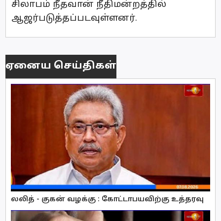
சிலாபம் நீதவான் நீதிமன்றத்தில்
ஆஜர்படுத்தப்படவுள்ளனர்.
ஏனைய செய்திகள்
லலித் - குகன் வழக்கு : கோட்டாபயவிற்கு உத்தரவு