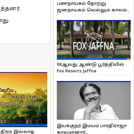
பணநாயகம் தோற்று
த்தனர்.
ஜனநாயகம் வெல்லும் காலம்..
து.
08ஆவது ஆண்டு பூர்த்தியில்
Fox Resorts Jaffna
இயக்குநர் இமயம் பாரதிராஜா
்திரம் இல்லாத
காலமானார்..