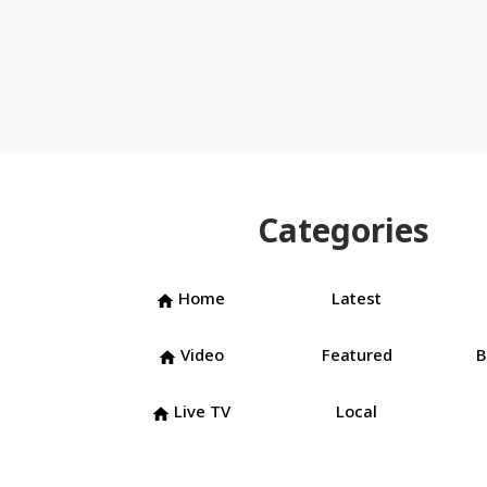
Categories
Home
Latest
home
Video
Featured
B
home
Live TV
Local
home