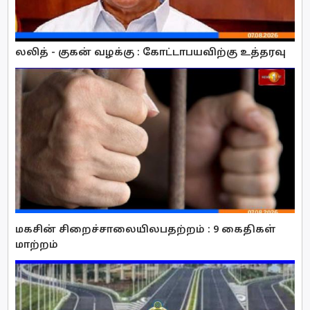
லலித் - குகன் வழக்கு : கோட்டாபயவிற்கு உத்தரவு
மகசின் சிறைச்சாலையிலபதற்றம் : 9 கைதிகள்
மாற்றம்