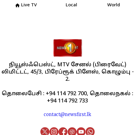
Live TV
Local
World
home
நியூஸ்ஃபெஸ்ட், MTV சேனல் (பிரைவேட்)
லிமிட்டட், 45/3, பிரேப்ரூக் பிளேஸ், கொழும்பு -
2.
தொலைபேசி : +94 114 792 700, தொலைநகல் :
+94 114 792 733
contact@newsfirst.lk