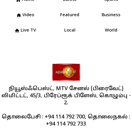
home
Video
Featured
Business
home
Live TV
Local
World
home
நியூஸ்ஃபெஸ்ட், MTV சேனல் (பிரைவேட்)
லிமிட்டட், 45/3, பிரேப்ரூக் பிளேஸ், கொழும்பு -
2.
தொலைபேசி : +94 114 792 700, தொலைநகல் :
+94 114 792 733