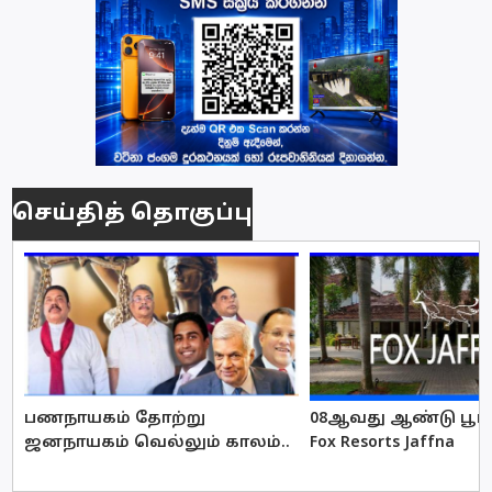
செய்தித் தொகுப்பு
பணநாயகம் தோற்று
08ஆவது ஆண்டு பூர்த
ஜனநாயகம் வெல்லும் காலம்..
Fox Resorts Jaffna