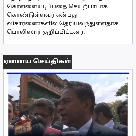
கொள்ளையடிப்பதை செயற்பாடாக
கொண்டுள்ளவர் என்பது
விசாரணைகளில் தெரியவந்துள்ளதாக
பொலிஸார் குறிப்பிட்டனர்.
ஏனைய செய்திகள்