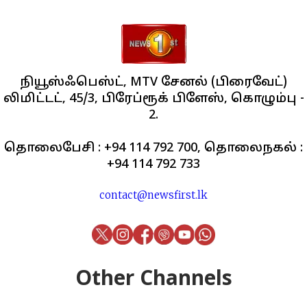
நியூஸ்ஃபெஸ்ட், MTV சேனல் (பிரைவேட்)
லிமிட்டட், 45/3, பிரேப்ரூக் பிளேஸ், கொழும்பு -
2.
தொலைபேசி : +94 114 792 700, தொலைநகல் :
+94 114 792 733
contact@newsfirst.lk
Other Channels