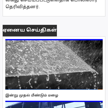
கைது செய்யப்பட்டுள்ளதாக பொலிஸார்
தெரிவித்தனர்.
ஏனைய செய்திகள்
இன்று முதல் மீண்டும் மழை