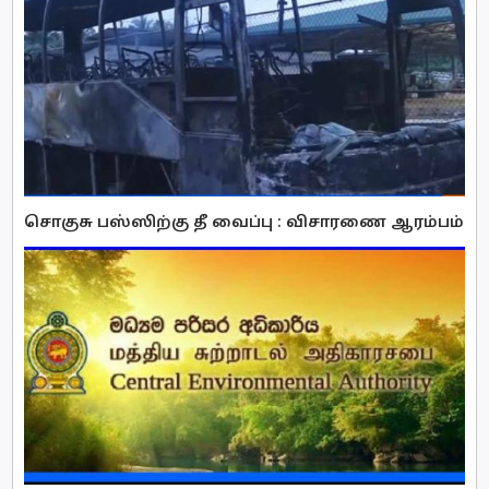
சொகுசு பஸ்ஸிற்கு தீ வைப்பு : விசாரணை ஆரம்பம்