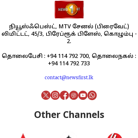
நியூஸ்ஃபெஸ்ட், MTV சேனல் (பிரைவேட்)
லிமிட்டட், 45/3, பிரேப்ரூக் பிளேஸ், கொழும்பு -
2.
தொலைபேசி : +94 114 792 700, தொலைநகல் :
+94 114 792 733
contact@newsfirst.lk
Other Channels