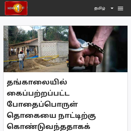
menu
தமிழ்
தங்காலையில்
கைப்பற்றப்பட்ட
போதைப்பொருள்
தொகையை நாட்டிற்கு
கொண்டுவந்ததாகக்