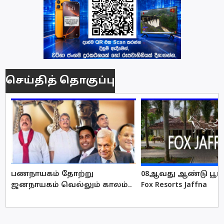
செய்தித் தொகுப்பு
பணநாயகம் தோற்று
08ஆவது ஆண்டு பூர்த
ஜனநாயகம் வெல்லும் காலம்..
Fox Resorts Jaffna