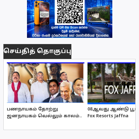
செய்தித் தொகுப்பு
பணநாயகம் தோற்று
08ஆவது ஆண்டு பூர்த
ஜனநாயகம் வெல்லும் காலம்..
Fox Resorts Jaffna