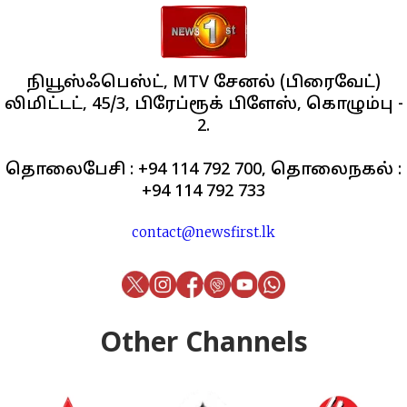
நியூஸ்ஃபெஸ்ட், MTV சேனல் (பிரைவேட்)
லிமிட்டட், 45/3, பிரேப்ரூக் பிளேஸ், கொழும்பு -
2.
தொலைபேசி : +94 114 792 700, தொலைநகல் :
+94 114 792 733
contact@newsfirst.lk
Other Channels