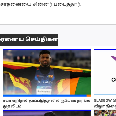
சாதனையை சின்னர் படைத்தார்.
ஏனைய செய்திகள்
ஈட்டி எறிதல் தரப்படுத்தலில் ருமேஷ் தரங்க
GLASGOW 
முதலிடம்
விழா நிற