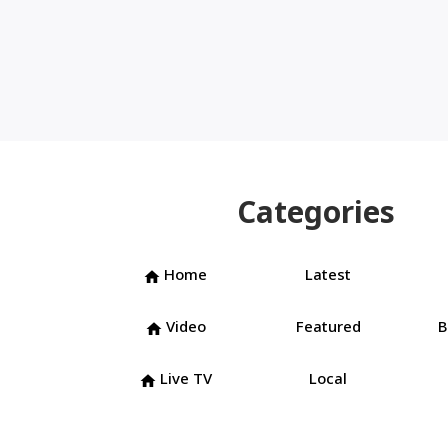
Categories
Home
Latest
home
Video
Featured
B
home
Live TV
Local
home