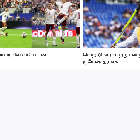
ோட்டியில் ஸ்பெய்ன்
வெற்றி வரலாற்றுடன் ந
ருமேஷ் தரங்க