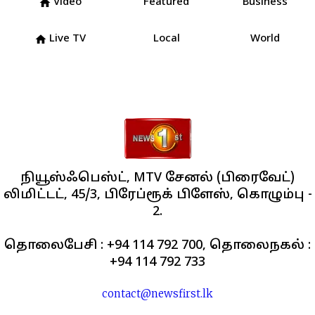
Video
Featured
Business
home
Live TV
Local
World
home
நியூஸ்ஃபெஸ்ட், MTV சேனல் (பிரைவேட்)
லிமிட்டட், 45/3, பிரேப்ரூக் பிளேஸ், கொழும்பு -
2.
தொலைபேசி : +94 114 792 700, தொலைநகல் :
+94 114 792 733
contact@newsfirst.lk