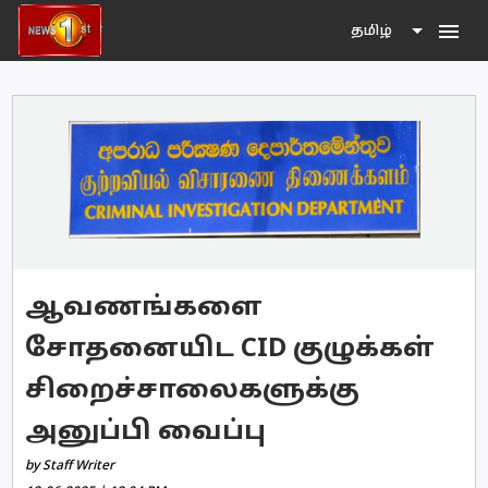
menu
தமிழ்
ஆவணங்களை
சோதனையிட CID குழுக்கள்
சிறைச்சாலைகளுக்கு
அனுப்பி வைப்பு
by Staff Writer