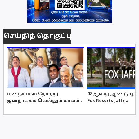
செய்தித் தொகுப்பு
பணநாயகம் தோற்று
08ஆவது ஆண்டு பூர்த
ஜனநாயகம் வெல்லும் காலம்..
Fox Resorts Jaffna