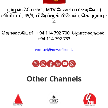
நியூஸ்ஃபெஸ்ட், MTV சேனல் (பிரைவேட்)
லிமிட்டட், 45/3, பிரேப்ரூக் பிளேஸ், கொழும்பு -
2.
தொலைபேசி : +94 114 792 700, தொலைநகல் :
+94 114 792 733
contact@newsfirst.lk
Other Channels